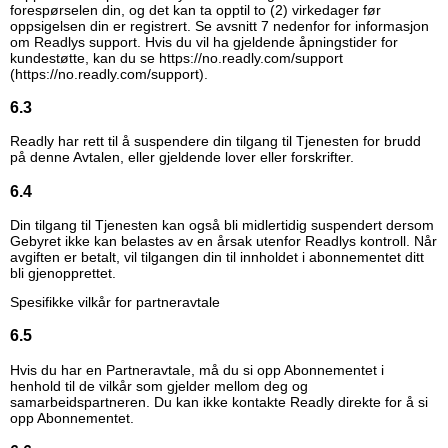
forespørselen din, og det kan ta opptil to (2) virkedager før
oppsigelsen din er registrert. Se avsnitt 7 nedenfor for informasjon
om Readlys support. Hvis du vil ha gjeldende åpningstider for
kundestøtte, kan du se
https://no.readly.com/support
(https://no.readly.com/support)
.
6.3
Readly har rett til å suspendere din tilgang til Tjenesten for brudd
på denne Avtalen, eller gjeldende lover eller forskrifter.
6.4
Din tilgang til Tjenesten kan også bli midlertidig suspendert dersom
Gebyret ikke kan belastes av en årsak utenfor Readlys kontroll. Når
avgiften er betalt, vil tilgangen din til innholdet i abonnementet ditt
bli gjenopprettet.
Spesifikke vilkår for partneravtale
6.5
Hvis du har en Partneravtale, må du si opp Abonnementet i
henhold til de vilkår som gjelder mellom deg og
samarbeidspartneren. Du kan ikke kontakte Readly direkte for å si
opp Abonnementet.