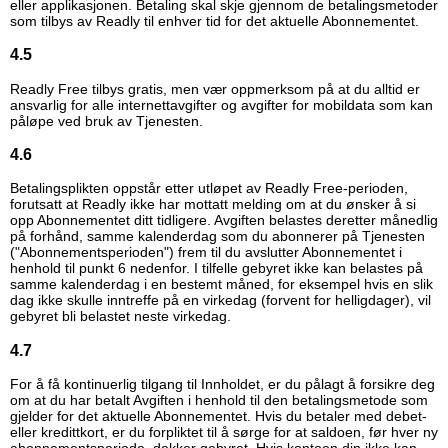
eller applikasjonen. Betaling skal skje gjennom de betalingsmetoder
som tilbys av Readly til enhver tid for det aktuelle Abonnementet.
4.5
Readly Free tilbys gratis, men vær oppmerksom på at du alltid er
ansvarlig for alle internettavgifter og avgifter for mobildata som kan
påløpe ved bruk av Tjenesten.
4.6
Betalingsplikten oppstår etter utløpet av Readly Free-perioden,
forutsatt at Readly ikke har mottatt melding om at du ønsker å si
opp Abonnementet ditt tidligere. Avgiften belastes deretter månedlig
på forhånd, samme kalenderdag som du abonnerer på Tjenesten
("Abonnementsperioden") frem til du avslutter Abonnementet i
henhold til punkt 6 nedenfor. I tilfelle gebyret ikke kan belastes på
samme kalenderdag i en bestemt måned, for eksempel hvis en slik
dag ikke skulle inntreffe på en virkedag (forvent for helligdager), vil
gebyret bli belastet neste virkedag.
4.7
For å få kontinuerlig tilgang til Innholdet, er du pålagt å forsikre deg
om at du har betalt Avgiften i henhold til den betalingsmetode som
gjelder for det aktuelle Abonnementet. Hvis du betaler med debet-
eller kredittkort, er du forpliktet til å sørge for at saldoen, før hver ny