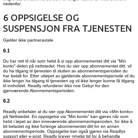
nedenfor.
6 OPPSIGELSE OG
SUSPENSJON FRA TJENESTEN
Gjelder ikke partneravtale
6.1
Du har rett til når som helst å si opp abonnementet ditt via "Min
konto"-delen på nettstedet. Hvis du sier opp abonnementet ditt, vil
du ha tilgang til tjenesten til slutten av abonnementsperioden du
har betalt for. Etter utløpet av gjeldende abonnementsperiode vil du
ikke lenger ha tilgang til tjenesten og vil ikke lenger kunne få tilgang
til innholdet. Readly refunderer ikke noe Gebyr for den
gjenværende Abonnementsperioden.
6.2
Readly anbefaler at du sier opp Abonnementet ditt via «Min konto»
på Nettstedet. En oppsigelse via "Min konto" kan gjøres når som
helst i løpet av den inneværende abonnementsperioden, for ikke å
bli belastet og ikke forlenge abonnementet ditt for en annen
abonnementsperiode. Oppsigelse kan også gjøres via Readlys
support eller e-post. Readly krever rimelig tid for å behandle