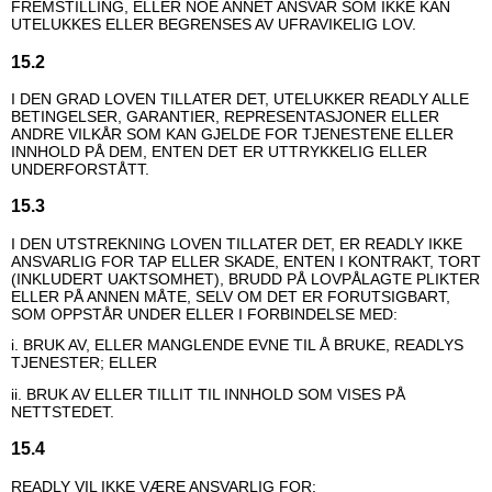
FREMSTILLING, ELLER NOE ANNET ANSVAR SOM IKKE KAN
UTELUKKES ELLER BEGRENSES AV UFRAVIKELIG LOV.
15.2
I DEN GRAD LOVEN TILLATER DET, UTELUKKER READLY ALLE
BETINGELSER, GARANTIER, REPRESENTASJONER ELLER
ANDRE VILKÅR SOM KAN GJELDE FOR TJENESTENE ELLER
INNHOLD PÅ DEM, ENTEN DET ER UTTRYKKELIG ELLER
UNDERFORSTÅTT.
15.3
I DEN UTSTREKNING LOVEN TILLATER DET, ER READLY IKKE
ANSVARLIG FOR TAP ELLER SKADE, ENTEN I KONTRAKT, TORT
(INKLUDERT UAKTSOMHET), BRUDD PÅ LOVPÅLAGTE PLIKTER
ELLER PÅ ANNEN MÅTE, SELV OM DET ER FORUTSIGBART,
SOM OPPSTÅR UNDER ELLER I FORBINDELSE MED:
i. BRUK AV, ELLER MANGLENDE EVNE TIL Å BRUKE, READLYS
TJENESTER; ELLER
ii. BRUK AV ELLER TILLIT TIL INNHOLD SOM VISES PÅ
NETTSTEDET.
15.4
READLY VIL IKKE VÆRE ANSVARLIG FOR: