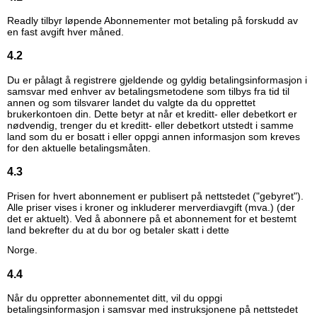
Readly tilbyr løpende Abonnementer mot betaling på forskudd av
en fast avgift hver måned.
4.2
Du er pålagt å registrere gjeldende og gyldig betalingsinformasjon i
samsvar med enhver av betalingsmetodene som tilbys fra tid til
annen og som tilsvarer landet du valgte da du opprettet
brukerkontoen din. Dette betyr at når et kreditt- eller debetkort er
nødvendig, trenger du et kreditt- eller debetkort utstedt i samme
land som du er bosatt i eller oppgi annen informasjon som kreves
for den aktuelle betalingsmåten.
4.3
Prisen for hvert abonnement er publisert på nettstedet ("gebyret").
Alle priser vises i kroner og inkluderer merverdiavgift (mva.) (der
det er aktuelt). Ved å abonnere på et abonnement for et bestemt
land bekrefter du at du bor og betaler skatt i dette
Norge.
4.4
Når du oppretter abonnementet ditt, vil du oppgi
betalingsinformasjon i samsvar med instruksjonene på nettstedet