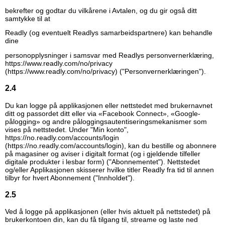
bekrefter og godtar du vilkårene i Avtalen, og du gir også ditt
samtykke til at
Readly (og eventuelt Readlys samarbeidspartnere) kan behandle
dine
personopplysninger i samsvar med Readlys personvernerklæring,
https://www.readly.com/no/privacy
(https://www.readly.com/no/privacy)
("Personvernerklæringen").
2.4
Du kan logge på applikasjonen eller nettstedet med brukernavnet
ditt og passordet ditt eller via «Facebook Connect», «Google-
pålogging» og andre påloggingsautentiseringsmekanismer som
vises på nettstedet. Under "Min konto",
https://no.readly.com/accounts/login
(https://no.readly.com/accounts/login)
, kan du bestille og abonnere
på magasiner og aviser i digitalt format (og i gjeldende tilfeller
digitale produkter i lesbar form) ("Abonnementet"). Nettstedet
og/eller Applikasjonen skisserer hvilke titler Readly fra tid til annen
tilbyr for hvert Abonnement ("Innholdet").
2.5
Ved å logge på applikasjonen (eller hvis aktuelt på nettstedet) på
brukerkontoen din, kan du få tilgang til, streame og laste ned