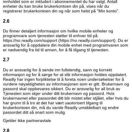
innholdet som er inkludert i abonnementet du har valgt. Antall
enheter du kan bruke brukerkontoen din på, vises når du
registrerer brukerkontoen din og når som helst på "Min konto".
2.6
Du finner detaljert informasjon om hvilke mobile enheter og
programvare som tjenesten støtter til enhver tid på
https://no.readly.com/support (https://no.readly.com/support)
. Du er
ansvarlig for å oppdatere din mobile enhet med programvaren som
er nødvendig fra tid til annen, for å få tilgang til tjenesten.
2.7
Du er ansvarlig for å sende inn fullstendig, sann og korrekt
informasjon og for å sørge for at slik informasjon holdes oppdatert.
Readly har ingen forpliktelse til å foreta noen undersøkelser for å
vurdere nøyaktigheten av informasjonen som er gitt. Brukernavn og
passord skal oppbevares sikkert. Du er ansvarlig for all bruk av
Tjenesten som skjer under ditt brukernavn og passord. Hvis
brukernavnet eller passordet ditt blir mistet eller stjålet, eller hvis du
har grunn til å tro at det har vært uautorisert tilgang til
brukerkontoen din, må du varsle Readly umiddelbart og endre
passordet ditt så snart som mulig.
Gjelder ikke partneravtale
2.8