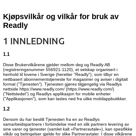
Kjøpsvilkår og vilkår for bruk av
Readly
1 INNLEDNING
1.1
Disse Brukervilkårene gjelder mellom deg og Readly AB
(registreringsnummer 556921-1120), et selskap organisert i
henhold til lovene i Sverige (heretter "Readly"), som tilbyr en
nettbasert abonnementstjeneste for magasiner og aviser i digitalt
format ("Tjenesten"). Tjenesten gjøres tilgjengelig via Readlys
nettside
https://www.readly.com/ (https://www.readly.com/)
("Nettstedet") og Readlys applikasjon for mobile enheter
("Applikasjonen"), som kan lastes ned fra ulike mobilappbutikker.
1.2
Dersom du har bestilt Tjenesten fra en av Readlys
samarbeidspartnere i forbindelse med en slik partners levering av
sine varer og tjenester (samlet kalt «Partneravtale»), kan spesifikke
vilkår og betingelser gjelde for slike Partneravtaler. I disse vilkårene