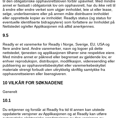
til den obligatoriske opphavsrettsloven forblir upåvirket. Med mindre
annet er fastsatt i obligatorisk lov om opphavsrett, har du ikke rett til
å endre eller endre verket som utgjør innholdet, leie ut eller lease,
selge, underlisensiere eller på annen måte distribuere innholdet
eller opprettede kopier av innholdet. Readlys status (og status for
eventuelle identifiserte bidragsytere) som forfattere av Innholdet på
Nettstedet og/eller Applikasjonen må alltid anerkjennes.
9.5
Readly er et varemerke for Readly i Norge, Sverige, EU, USA og
flere andre land. Andre varemerker, navn og logoer på dette
nettstedet, tjenesten og applikasjonen tilhører sine respektive eiere.
Med mindre annet er påkrevd eller begrenset av gjeldende lov, er
enhver reproduksjon, distribusjon, modifikasjon, videresending eller
publisering av opphavsrettsbeskyttet eller varemerkebeskyttet
materiale strengt forbudt uten uttrykkelig skriftlig samtykke fra
opphavsrettseieren eller lisensgiveren.
10 VILKÅR FOR SØKNADENE
Generelt
10.1
Du erkjenner og forstår at Readly fra tid til annen kan utstede
oppdaterte versjoner av Applikasjonen og at Readly kan utføre
automatiske elektroniske oppdateringer av den versjonen av