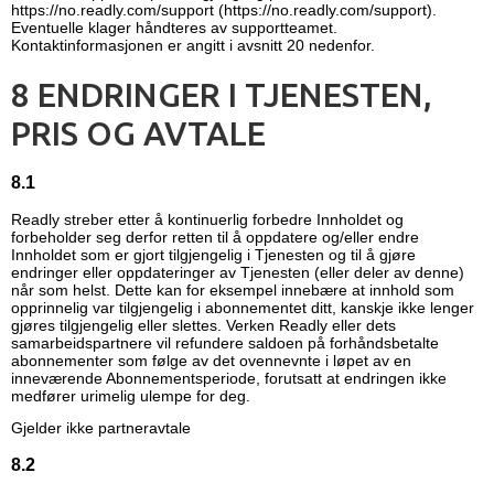
https://no.readly.com/support (https://no.readly.com/support)
.
Eventuelle klager håndteres av supportteamet.
Kontaktinformasjonen er angitt i avsnitt 20 nedenfor.
8 ENDRINGER I TJENESTEN,
PRIS OG AVTALE
8.1
Readly streber etter å kontinuerlig forbedre Innholdet og
forbeholder seg derfor retten til å oppdatere og/eller endre
Innholdet som er gjort tilgjengelig i Tjenesten og til å gjøre
endringer eller oppdateringer av Tjenesten (eller deler av denne)
når som helst. Dette kan for eksempel innebære at innhold som
opprinnelig var tilgjengelig i abonnementet ditt, kanskje ikke lenger
gjøres tilgjengelig eller slettes. Verken Readly eller dets
samarbeidspartnere vil refundere saldoen på forhåndsbetalte
abonnementer som følge av det ovennevnte i løpet av en
inneværende Abonnementsperiode, forutsatt at endringen ikke
medfører urimelig ulempe for deg.
Gjelder ikke partneravtale
8.2