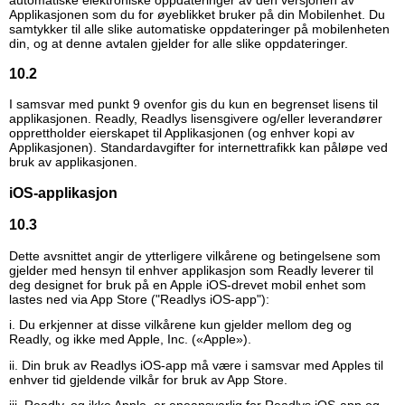
Applikasjonen som du for øyeblikket bruker på din Mobilenhet. Du
samtykker til alle slike automatiske oppdateringer på mobilenheten
din, og at denne avtalen gjelder for alle slike oppdateringer.
10.2
I samsvar med punkt 9 ovenfor gis du kun en begrenset lisens til
applikasjonen. Readly, Readlys lisensgivere og/eller leverandører
opprettholder eierskapet til Applikasjonen (og enhver kopi av
Applikasjonen). Standardavgifter for internettrafikk kan påløpe ved
bruk av applikasjonen.
iOS-applikasjon
10.3
Dette avsnittet angir de ytterligere vilkårene og betingelsene som
gjelder med hensyn til enhver applikasjon som Readly leverer til
deg designet for bruk på en Apple iOS-drevet mobil enhet som
lastes ned via App Store ("Readlys iOS-app"):
i. Du erkjenner at disse vilkårene kun gjelder mellom deg og
Readly, og ikke med Apple, Inc. («Apple»).
ii. Din bruk av Readlys iOS-app må være i samsvar med Apples til
enhver tid gjeldende vilkår for bruk av App Store.