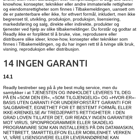
knowhow, konsepter, teknikker eller andre immaterielle rettigheter
og eiendomsrettigheter som finnes i Tilbakemeldingen, uansett om
de er patenterbare eller ikke, for ethvert formål, inkludert, men ikke
begrenset til, utvikling, produksjon, produksjon, lisensiering,
markedsføring og salg, direkte eller indirekte, produkter og
tjenester ved hjelp av slike tilbakemeldinger. Du forstår og godtar at
Readly ikke er forpliktet til å bruke, vise, reprodusere eller
distribuere slike ideer, know-how, konsepter eller teknikker som
finnes i Tilbakemeldingen, og du har ingen rett til å tvinge slik bruk,
visning, reproduksjon eller distribusjon.
14 INGEN GARANTI
14.1
Readly bestreber seg på å yte best mulig service, men du
samtykker i at TJENESTEN OG INNHOLDET LEVERES TIL DEG
PÅ EN «SOM DEN ER», «SOM TILGJENGELIG» OG «HVOR-ER»-
BASIS UTEN GARANTI FOR UNDERFORSTÅTT GARANTI FOR
SALGBARHET, EGNETHET FOR ET BESTEMT FORMÅL ELLER
IKKE-KRENKELSE AV TREDJEPARTS RETTIGHETER. I DEN
GRAD LOVEN TILLATER DET, GIR READLY INGEN GARANTIER
MOT VIRUS, SPIONPROGRAMMER ELLER SKADELIG
PROGRAMVARE SOM KAN INSTALLERES PÅ DIN DATAMASKIN,
NETTBRETT, SMARTTELEFON ELLER MOBILENHET. VERKEN
VI, VÅRE LISENSGIVERE ELLER LEVERANDØRENE KAN