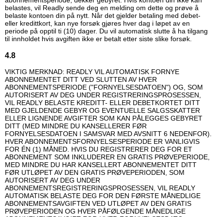
abonnementsperiode, dekker gebyret. Hvis kontoen din ikke kan
belastes, vil Readly sende deg en melding om dette og prøve å
belaste kontoen din på nytt. Når det gjelder betaling med debet-
eller kredittkort, kan nye forsøk gjøres hver dag i løpet av en
periode på opptil ti (10) dager. Du vil automatisk slutte å ha tilgang
til innholdet hvis avgiften ikke er betalt etter siste slike forsøk.
4.8
VIKTIG MERKNAD: READLY VIL AUTOMATISK FORNYE
ABONNEMENTET DITT VED SLUTTEN AV HVER
ABONNEMENTSPERIODE ("FORNYELSESDATOEN") OG, SOM
AUTORISERT AV DEG UNDER REGISTRERINGSPROSESSEN,
VIL READLY BELASTE KREDITT- ELLER DEBETKORTET DITT
MED GJELDENDE GEBYR OG EVENTUELLE SALGSSKATTER
ELLER LIGNENDE AVGIFTER SOM KAN PÅLEGGES GEBYRET
DITT (MED MINDRE DU KANSELLERER FØR
FORNYELSESDATOEN I SAMSVAR MED AVSNITT 6 NEDENFOR).
HVER ABONNEMENTSFORNYELSESPERIODE ER VANLIGVIS
FOR ÉN (1) MÅNED. HVIS DU REGISTRERER DEG FOR ET
ABONNEMENT SOM INKLUDERER EN GRATIS PRØVEPERIODE,
MED MINDRE DU HAR KANSELLERT ABONNEMENTET DITT
FØR UTLØPET AV DEN GRATIS PRØVEPERIODEN, SOM
AUTORISERT AV DEG UNDER
ABONNEMENTSREGISTRERINGSPROSESSEN, VIL READLY
AUTOMATISK BELASTE DEG FOR DEN FØRSTE MÅNEDLIGE
ABONNEMENTSAVGIFTEN VED UTLØPET AV DEN GRATIS
PRØVEPERIODEN OG HVER PÅFØLGENDE MÅNEDLIGE