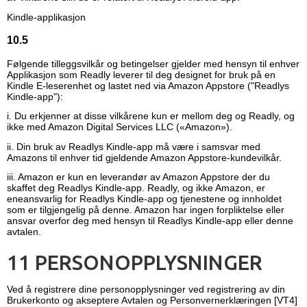
Kindle-applikasjon
10.5
Følgende tilleggsvilkår og betingelser gjelder med hensyn til enhver
Applikasjon som Readly leverer til deg designet for bruk på en
Kindle E-leserenhet og lastet ned via Amazon Appstore ("Readlys
Kindle-app"):
i. Du erkjenner at disse vilkårene kun er mellom deg og Readly, og
ikke med Amazon Digital Services LLC («Amazon»).
ii. Din bruk av Readlys Kindle-app må være i samsvar med
Amazons til enhver tid gjeldende Amazon Appstore-kundevilkår.
iii. Amazon er kun en leverandør av Amazon Appstore der du
skaffet deg Readlys Kindle-app. Readly, og ikke Amazon, er
eneansvarlig for Readlys Kindle-app og tjenestene og innholdet
som er tilgjengelig på denne. Amazon har ingen forpliktelse eller
ansvar overfor deg med hensyn til Readlys Kindle-app eller denne
avtalen.
11 PERSONOPPLYSNINGER
Ved å registrere dine personopplysninger ved registrering av din
Brukerkonto og akseptere Avtalen og Personvernerklæringen
[
VT4
]