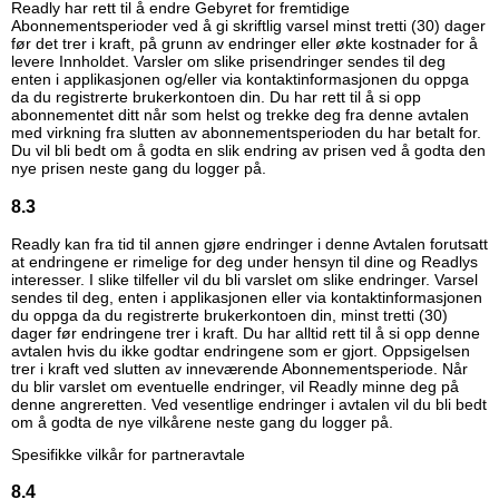
Readly har rett til å endre Gebyret for fremtidige
Abonnementsperioder ved å gi skriftlig varsel minst tretti (30) dager
før det trer i kraft, på grunn av endringer eller økte kostnader for å
levere Innholdet. Varsler om slike prisendringer sendes til deg
enten i applikasjonen og/eller via kontaktinformasjonen du oppga
da du registrerte brukerkontoen din. Du har rett til å si opp
abonnementet ditt når som helst og trekke deg fra denne avtalen
med virkning fra slutten av abonnementsperioden du har betalt for.
Du vil bli bedt om å godta en slik endring av prisen ved å godta den
nye prisen neste gang du logger på.
8.3
Readly kan fra tid til annen gjøre endringer i denne Avtalen forutsatt
at endringene er rimelige for deg under hensyn til dine og Readlys
interesser. I slike tilfeller vil du bli varslet om slike endringer. Varsel
sendes til deg, enten i applikasjonen eller via kontaktinformasjonen
du oppga da du registrerte brukerkontoen din, minst tretti (30)
dager før endringene trer i kraft. Du har alltid rett til å si opp denne
avtalen hvis du ikke godtar endringene som er gjort. Oppsigelsen
trer i kraft ved slutten av inneværende Abonnementsperiode. Når
du blir varslet om eventuelle endringer, vil Readly minne deg på
denne angreretten. Ved vesentlige endringer i avtalen vil du bli bedt
om å godta de nye vilkårene neste gang du logger på.
Spesifikke vilkår for partneravtale
8.4