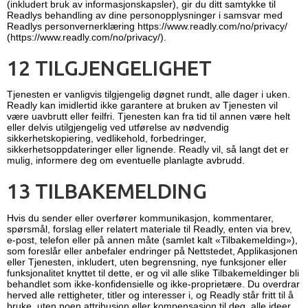
(inkludert bruk av informasjonskapsler), gir du ditt samtykke til
Readlys behandling av dine personopplysninger i samsvar med
Readlys personvernerklæring
https://www.readly.com/no/privacy/
(https://www.readly.com/no/privacy/)
.
12 TILGJENGELIGHET
Tjenesten er vanligvis tilgjengelig døgnet rundt, alle dager i uken.
Readly kan imidlertid ikke garantere at bruken av Tjenesten vil
være uavbrutt eller feilfri. Tjenesten kan fra tid til annen være helt
eller delvis utilgjengelig ved utførelse av nødvendig
sikkerhetskopiering, vedlikehold, forbedringer,
sikkerhetsoppdateringer eller lignende. Readly vil, så langt det er
mulig, informere deg om eventuelle planlagte avbrudd.
13 TILBAKEMELDING
Hvis du sender eller overfører kommunikasjon, kommentarer,
spørsmål, forslag eller relatert materiale til Readly, enten via brev,
e-post, telefon eller på annen måte (samlet kalt «Tilbakemelding»),
som foreslår eller anbefaler endringer på Nettstedet, Applikasjonen
eller Tjenesten, inkludert, uten begrensning, nye funksjoner eller
funksjonalitet knyttet til dette, er og vil alle slike Tilbakemeldinger bli
behandlet som ikke-konfidensielle og ikke-proprietære. Du overdrar
herved alle rettigheter, titler og interesser i, og Readly står fritt til å
bruke, uten noen attribusjon eller kompensasjon til deg, alle ideer,