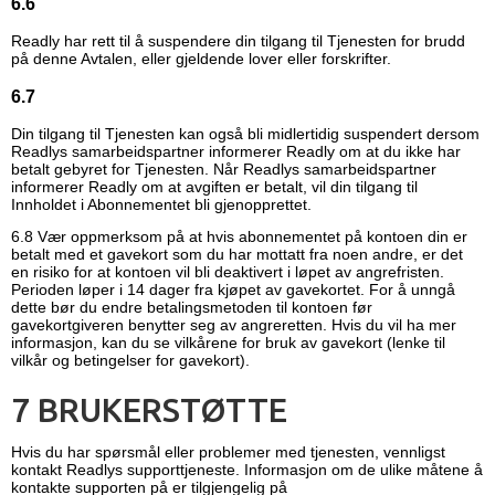
6.6
Readly har rett til å suspendere din tilgang til Tjenesten for brudd
på denne Avtalen, eller gjeldende lover eller forskrifter.
6.7
Din tilgang til Tjenesten kan også bli midlertidig suspendert dersom
Readlys samarbeidspartner informerer Readly om at du ikke har
betalt gebyret for Tjenesten. Når Readlys samarbeidspartner
informerer Readly om at avgiften er betalt, vil din tilgang til
Innholdet i Abonnementet bli gjenopprettet.
6.8 Vær oppmerksom på at hvis abonnementet på kontoen din er
betalt med et gavekort som du har mottatt fra noen andre, er det
en risiko for at kontoen vil bli deaktivert i løpet av angrefristen.
Perioden løper i 14 dager fra kjøpet av gavekortet. For å unngå
dette bør du endre betalingsmetoden til kontoen før
gavekortgiveren benytter seg av angreretten. Hvis du vil ha mer
informasjon, kan du se vilkårene for bruk av gavekort (lenke til
vilkår og betingelser for gavekort).
7 BRUKERSTØTTE
Hvis du har spørsmål eller problemer med tjenesten, vennligst
kontakt Readlys supporttjeneste. Informasjon om de ulike måtene å
kontakte supporten på er tilgjengelig på