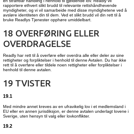
en straffbar handling i henhold til gjeldende lov. Readly vil
rapportere ethvert slikt brudd til relevante rettshåndhevende
myndigheter, og vi vil samarbeide med disse myndighetene ved å
avsløre identiteten din til dem. Ved et slikt brudd vil din rett til å
bruke Readlys Tjenester opphøre umiddelbart.
18 OVERFØRING ELLER
OVERDRAGELSE
Readly har rett til å overføre eller overdra alle eller deler av sine
rettigheter og forpliktelser i henhold til denne Avtalen. Du har ikke
rett til å overføre eller tildele noen rettigheter eller forpliktelser i
henhold til denne avtalen.
19 TVISTER
19.1
Med mindre annet kreves av en ufravikelig lov i et medlemsland i
EU eller en annen jurisdiksjon, er denne avtalen underlagt lovene i
Sverige, uten hensyn til valg eller lovkonflikter.
19.2