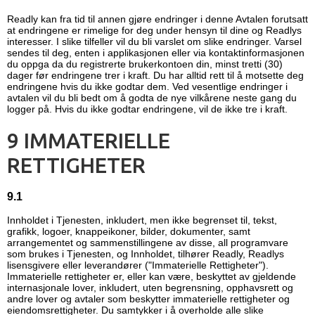
Readly kan fra tid til annen gjøre endringer i denne Avtalen forutsatt
at endringene er rimelige for deg under hensyn til dine og Readlys
interesser. I slike tilfeller vil du bli varslet om slike endringer. Varsel
sendes til deg, enten i applikasjonen eller via kontaktinformasjonen
du oppga da du registrerte brukerkontoen din, minst tretti (30)
dager før endringene trer i kraft. Du har alltid rett til å motsette deg
endringene hvis du ikke godtar dem. Ved vesentlige endringer i
avtalen vil du bli bedt om å godta de nye vilkårene neste gang du
logger på. Hvis du ikke godtar endringene, vil de ikke tre i kraft.
9 IMMATERIELLE
RETTIGHETER
9.1
Innholdet i Tjenesten, inkludert, men ikke begrenset til, tekst,
grafikk, logoer, knappeikoner, bilder, dokumenter, samt
arrangementet og sammenstillingene av disse, all programvare
som brukes i Tjenesten, og Innholdet, tilhører Readly, Readlys
lisensgivere eller leverandører ("Immaterielle Rettigheter").
Immaterielle rettigheter er, eller kan være, beskyttet av gjeldende
internasjonale lover, inkludert, uten begrensning, opphavsrett og
andre lover og avtaler som beskytter immaterielle rettigheter og
eiendomsrettigheter. Du samtykker i å overholde alle slike