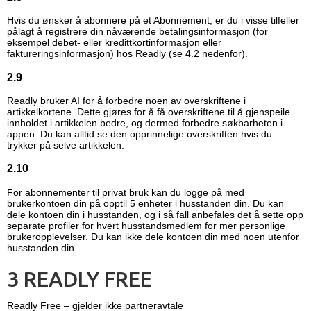
Hvis du ønsker å abonnere på et Abonnement, er du i visse tilfeller
pålagt å registrere din nåværende betalingsinformasjon (for
eksempel debet- eller kredittkortinformasjon eller
faktureringsinformasjon) hos Readly (se 4.2 nedenfor).
2.9
Readly bruker AI for å forbedre noen av overskriftene i
artikkelkortene. Dette gjøres for å få overskriftene til å gjenspeile
innholdet i artikkelen bedre, og dermed forbedre søkbarheten i
appen. Du kan alltid se den opprinnelige overskriften hvis du
trykker på selve artikkelen.
2.10
For abonnementer til privat bruk kan du logge på med
brukerkontoen din på opptil 5 enheter i husstanden din. Du kan
dele kontoen din i husstanden, og i så fall anbefales det å sette opp
separate profiler for hvert husstandsmedlem for mer personlige
brukeropplevelser. Du kan ikke dele kontoen din med noen utenfor
husstanden din.
3 READLY FREE
Readly Free – gjelder ikke partneravtale