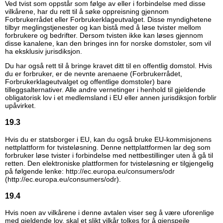
Ved tvist som oppstår som følge av eller i forbindelse med disse
vilkårene, har du rett til å søke oppreisning gjennom
Forbrukerrådet eller Forbrukerklageutvalget. Disse myndighetene
tilbyr meglingstjenester og kan bistå med å løse tvister mellom
forbrukere og bedrifter. Dersom tvisten ikke kan løses gjennom
disse kanalene, kan den bringes inn for norske domstoler, som vil
ha eksklusiv jurisdiksjon.
Du har også rett til å bringe kravet ditt til en offentlig domstol. Hvis
du er forbruker, er de nevnte arenaene (Forbrukerrådet,
Forbrukerklageutvalget og offentlige domstoler) bare
tilleggsalternativer. Alle andre vernetinger i henhold til gjeldende
obligatorisk lov i et medlemsland i EU eller annen jurisdiksjon forblir
upåvirket.
19.3
Hvis du er statsborger i EU, kan du også bruke EU-kommisjonens
nettplattform for tvisteløsning. Denne nettplattformen lar deg som
forbruker løse tvister i forbindelse med nettbestillinger uten å gå til
retten. Den elektroniske plattformen for tvisteløsning er tilgjengelig
på følgende lenke:
http://ec.europa.eu/consumers/odr
(http://ec.europa.eu/consumers/odr)
.
19.4
Hvis noen av vilkårene i denne avtalen viser seg å være uforenlige
med gjeldende lov, skal et slikt vilkår tolkes for å gjenspeile