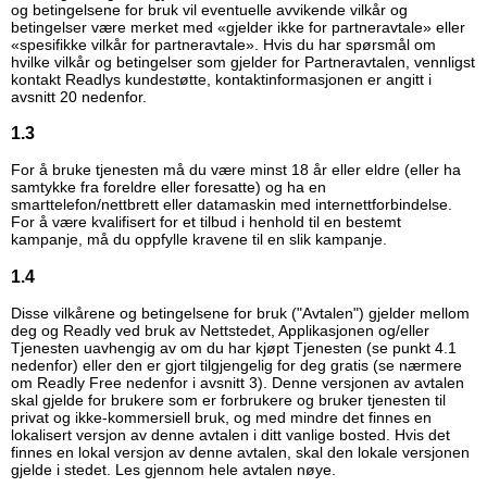
og betingelsene for bruk vil eventuelle avvikende vilkår og
betingelser være merket med «gjelder ikke for partneravtale» eller
«spesifikke vilkår for partneravtale». Hvis du har spørsmål om
hvilke vilkår og betingelser som gjelder for Partneravtalen, vennligst
kontakt Readlys kundestøtte, kontaktinformasjonen er angitt i
avsnitt 20 nedenfor.
1.3
For å bruke tjenesten må du være minst 18 år eller eldre (eller ha
samtykke fra foreldre eller foresatte) og ha en
smarttelefon/nettbrett eller datamaskin med internettforbindelse.
For å være kvalifisert for et tilbud i henhold til en bestemt
kampanje, må du oppfylle kravene til en slik kampanje.
1.4
Disse vilkårene og betingelsene for bruk ("Avtalen") gjelder mellom
deg og Readly ved bruk av Nettstedet, Applikasjonen og/eller
Tjenesten uavhengig av om du har kjøpt Tjenesten (se punkt 4.1
nedenfor) eller den er gjort tilgjengelig for deg gratis (se nærmere
om Readly Free nedenfor i avsnitt 3). Denne versjonen av avtalen
skal gjelde for brukere som er forbrukere og bruker tjenesten til
privat og ikke-kommersiell bruk, og med mindre det finnes en
lokalisert versjon av denne avtalen i ditt vanlige bosted. Hvis det
finnes en lokal versjon av denne avtalen, skal den lokale versjonen
gjelde i stedet. Les gjennom hele avtalen nøye.