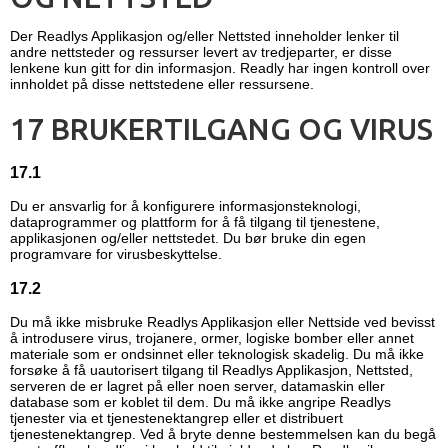
Der Readlys Applikasjon og/eller Nettsted inneholder lenker til
andre nettsteder og ressurser levert av tredjeparter, er disse
lenkene kun gitt for din informasjon. Readly har ingen kontroll over
innholdet på disse nettstedene eller ressursene.
17 BRUKERTILGANG OG VIRUS
17.1
Du er ansvarlig for å konfigurere informasjonsteknologi,
dataprogrammer og plattform for å få tilgang til tjenestene,
applikasjonen og/eller nettstedet. Du bør bruke din egen
programvare for virusbeskyttelse.
17.2
Du må ikke misbruke Readlys Applikasjon eller Nettside ved bevisst
å introdusere virus, trojanere, ormer, logiske bomber eller annet
materiale som er ondsinnet eller teknologisk skadelig. Du må ikke
forsøke å få uautorisert tilgang til Readlys Applikasjon, Nettsted,
serveren de er lagret på eller noen server, datamaskin eller
database som er koblet til dem. Du må ikke angripe Readlys
tjenester via et tjenestenektangrep eller et distribuert
tjenestenektangrep. Ved å bryte denne bestemmelsen kan du begå