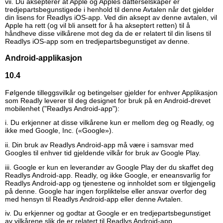
vii. Du aksepterer at Apple og Apples datterselskaper er
tredjepartsbegunstigede i henhold til denne Avtalen når det gjelder
din lisens for Readlys iOS-app. Ved din aksept av denne avtalen, vil
Apple ha rett (og vil bli ansett for å ha akseptert retten) til å
håndheve disse vilkårene mot deg da de er relatert til din lisens til
Readlys iOS-app som en tredjepartsbegunstiget av denne.
Android-applikasjon
10.4
Følgende tilleggsvilkår og betingelser gjelder for enhver Applikasjon
som Readly leverer til deg designet for bruk på en Android-drevet
mobilenhet ("Readlys Android-app"):
i. Du erkjenner at disse vilkårene kun er mellom deg og Readly, og
ikke med Google, Inc. («Google»).
ii. Din bruk av Readlys Android-app må være i samsvar med
Googles til enhver tid gjeldende vilkår for bruk av Google Play.
iii. Google er kun en leverandør av Google Play der du skaffet deg
Readlys Android-app. Readly, og ikke Google, er eneansvarlig for
Readlys Android-app og tjenestene og innholdet som er tilgjengelig
på denne. Google har ingen forpliktelse eller ansvar overfor deg
med hensyn til Readlys Android-app eller denne Avtalen.
iv. Du erkjenner og godtar at Google er en tredjepartsbegunstiget
av vilkårene slik de er relatert til Readlys Android-app.