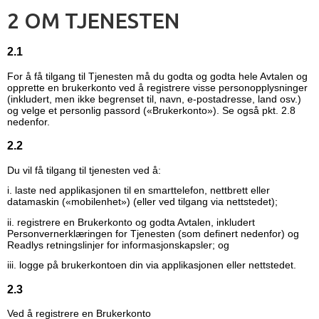
2 OM TJENESTEN
2.1
For å få tilgang til Tjenesten må du godta og godta hele Avtalen og
opprette en brukerkonto ved å registrere visse personopplysninger
(inkludert, men ikke begrenset til, navn, e-postadresse, land osv.)
og velge et personlig passord («Brukerkonto»). Se også pkt. 2.8
nedenfor.
2.2
Du vil få tilgang til tjenesten ved å:
i. laste ned applikasjonen til en smarttelefon, nettbrett eller
datamaskin («mobilenhet») (eller ved tilgang via nettstedet);
ii. registrere en Brukerkonto og godta Avtalen, inkludert
Personvernerklæringen for Tjenesten (som definert nedenfor) og
Readlys retningslinjer for informasjonskapsler; og
iii. logge på brukerkontoen din via applikasjonen eller nettstedet.
2.3
Ved å registrere en Brukerkonto