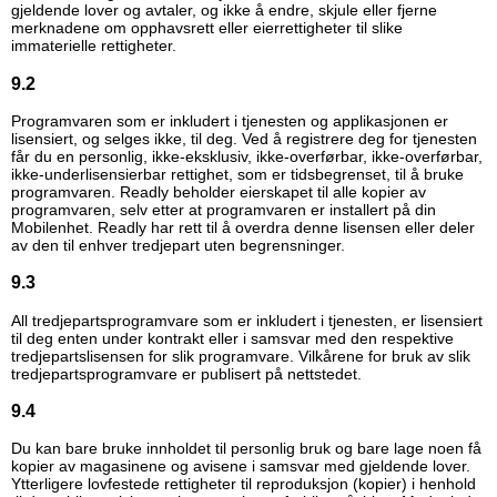
gjeldende lover og avtaler, og ikke å endre, skjule eller fjerne
merknadene om opphavsrett eller eierrettigheter til slike
immaterielle rettigheter.
9.2
Programvaren som er inkludert i tjenesten og applikasjonen er
lisensiert, og selges ikke, til deg. Ved å registrere deg for tjenesten
får du en personlig, ikke-eksklusiv, ikke-overførbar, ikke-overførbar,
ikke-underlisensierbar rettighet, som er tidsbegrenset, til å bruke
programvaren. Readly beholder eierskapet til alle kopier av
programvaren, selv etter at programvaren er installert på din
Mobilenhet. Readly har rett til å overdra denne lisensen eller deler
av den til enhver tredjepart uten begrensninger.
9.3
All tredjepartsprogramvare som er inkludert i tjenesten, er lisensiert
til deg enten under kontrakt eller i samsvar med den respektive
tredjepartslisensen for slik programvare. Vilkårene for bruk av slik
tredjepartsprogramvare er publisert på nettstedet.
9.4
Du kan bare bruke innholdet til personlig bruk og bare lage noen få
kopier av magasinene og avisene i samsvar med gjeldende lover.
Ytterligere lovfestede rettigheter til reproduksjon (kopier) i henhold