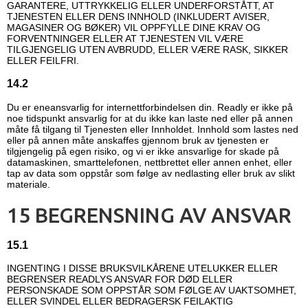
GARANTERE, UTTRYKKELIG ELLER UNDERFORSTÅTT, AT
TJENESTEN ELLER DENS INNHOLD (INKLUDERT AVISER,
MAGASINER OG BØKER) VIL OPPFYLLE DINE KRAV OG
FORVENTNINGER ELLER AT TJENESTEN VIL VÆRE
TILGJENGELIG UTEN AVBRUDD, ELLER VÆRE RASK, SIKKER
ELLER FEILFRI.
14.2
Du er eneansvarlig for internettforbindelsen din. Readly er ikke på
noe tidspunkt ansvarlig for at du ikke kan laste ned eller på annen
måte få tilgang til Tjenesten eller Innholdet. Innhold som lastes ned
eller på annen måte anskaffes gjennom bruk av tjenesten er
tilgjengelig på egen risiko, og vi er ikke ansvarlige for skade på
datamaskinen, smarttelefonen, nettbrettet eller annen enhet, eller
tap av data som oppstår som følge av nedlasting eller bruk av slikt
materiale.
15 BEGRENSNING AV ANSVAR
15.1
INGENTING I DISSE BRUKSVILKÅRENE UTELUKKER ELLER
BEGRENSER READLYS ANSVAR FOR DØD ELLER
PERSONSKADE SOM OPPSTÅR SOM FØLGE AV UAKTSOMHET,
ELLER SVINDEL ELLER BEDRAGERSK FEILAKTIG