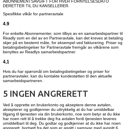
ABONNEMENTSAVGIFT FOR HVER FORNYELSESDATO
DERETTER TIL DU KANSELLERER.
Spesifikke vilkår for partneravtale
4.9
For enkelte Abonnementer, som tilbys av en samarbeidspartner til
Readly som en del av en Partneravtale, kan det kreves at betaling
skjer på en bestemt måte, for eksempel ved fakturering. Priser og
betalingsbetingelser for Partneravtale fremgår av vilkårene som
benyttes av Readlys samarbeidspartner.
4,1
Hvis du har spørsmål om betalingsbetingelser og priser for
partneravtaler, kan du kontakte kundestøtten til den aktuelle
samarbeidspartneren.
5 INGEN ANGRERETT
Ved å opprette en brukerkonto og akseptere denne avtalen,
aksepterer og godkjenner du uttrykkelig at du har umiddelbar
tilgang til tjenesten via din brukerkonto, noe som betyr at du ikke
har noen rett til å trekke deg fra avtalen fordi tjenesten leveres
umiddelbart til deg. Du godtar og godkjenner at du ikke har noen
angrerett, bortsett fra det som er angitt i samsvar med avsnitt 6