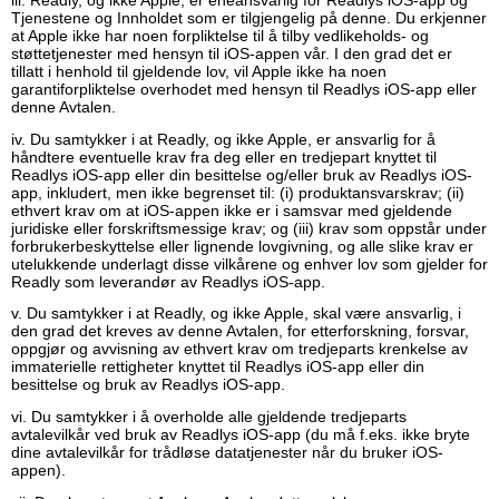
iii. Readly, og ikke Apple, er eneansvarlig for Readlys iOS-app og
Tjenestene og Innholdet som er tilgjengelig på denne. Du erkjenner
at Apple ikke har noen forpliktelse til å tilby vedlikeholds- og
støttetjenester med hensyn til iOS-appen vår. I den grad det er
tillatt i henhold til gjeldende lov, vil Apple ikke ha noen
garantiforpliktelse overhodet med hensyn til Readlys iOS-app eller
denne Avtalen.
iv. Du samtykker i at Readly, og ikke Apple, er ansvarlig for å
håndtere eventuelle krav fra deg eller en tredjepart knyttet til
Readlys iOS-app eller din besittelse og/eller bruk av Readlys iOS-
app, inkludert, men ikke begrenset til: (i) produktansvarskrav; (ii)
ethvert krav om at iOS-appen ikke er i samsvar med gjeldende
juridiske eller forskriftsmessige krav; og (iii) krav som oppstår under
forbrukerbeskyttelse eller lignende lovgivning, og alle slike krav er
utelukkende underlagt disse vilkårene og enhver lov som gjelder for
Readly som leverandør av Readlys iOS-app.
v. Du samtykker i at Readly, og ikke Apple, skal være ansvarlig, i
den grad det kreves av denne Avtalen, for etterforskning, forsvar,
oppgjør og avvisning av ethvert krav om tredjeparts krenkelse av
immaterielle rettigheter knyttet til Readlys iOS-app eller din
besittelse og bruk av Readlys iOS-app.
vi. Du samtykker i å overholde alle gjeldende tredjeparts
avtalevilkår ved bruk av Readlys iOS-app (du må f.eks. ikke bryte
dine avtalevilkår for trådløse datatjenester når du bruker iOS-
appen).